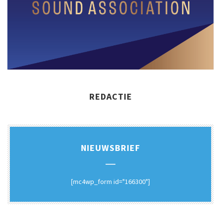
REDACTIE
NIEUWSBRIEF
[mc4wp_form id="166300"]