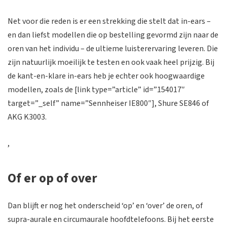
Net voor die reden is er een strekking die stelt dat in-ears –
en dan liefst modellen die op bestelling gevormd zijn naar de
oren van het individu – de ultieme luisterervaring leveren. Die
zijn natuurlijk moeilijk te testen en ook vaak heel prijzig. Bij
de kant-en-klare in-ears heb je echter ook hoogwaardige
modellen, zoals de [link type=”article” id=”154017″
target=”_self” name=”Sennheiser IE800″], Shure SE846 of
AKG K3003.
,
Of er op of over
Dan blijft er nog het onderscheid ‘op’ en ‘over’ de oren, of
supra-aurale en circumaurale hoofdtelefoons. Bij
het eerste