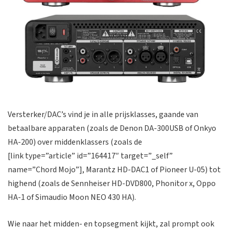
Versterker/DAC’s vind je in alle prijsklasses, gaande van
betaalbare apparaten (zoals de Denon DA-300USB of Onkyo
HA-200) over middenklassers (zoals de
[link type=”article” id=”164417″ target=”_self”
name=”Chord Mojo”], Marantz HD-DAC1 of Pioneer U-05) tot
highend (zoals de Sennheiser HD-DVD800, Phonitor x, Oppo
HA-1 of Simaudio Moon NEO 430 HA).
Wie naar het midden- en topsegment kijkt, zal prompt ook