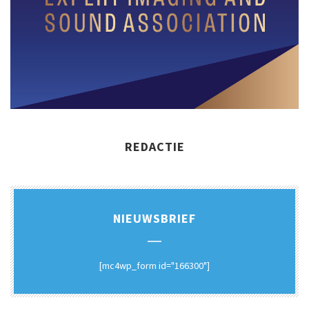
REDACTIE
NIEUWSBRIEF
[mc4wp_form id="166300"]