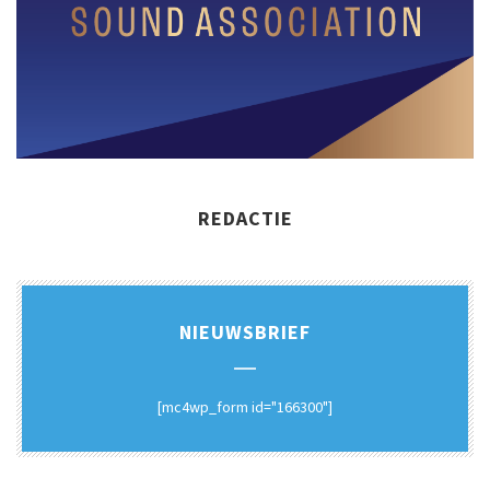
REDACTIE
NIEUWSBRIEF
[mc4wp_form id="166300"]