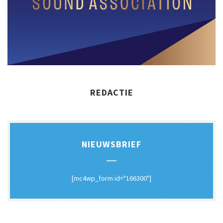
REDACTIE
NIEUWSBRIEF
[mc4wp_form id="166300"]