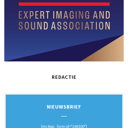
REDACTIE
NIEUWSBRIEF
[mc4wp_form id="166300"]