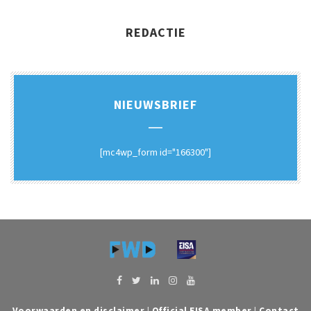
REDACTIE
NIEUWSBRIEF
[mc4wp_form id="166300"]
Voorwaarden en disclaimer
|
Official EISA member
|
Contact