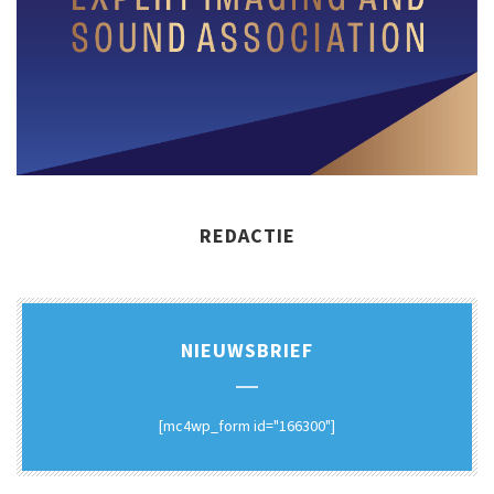
REDACTIE
NIEUWSBRIEF
[mc4wp_form id="166300"]