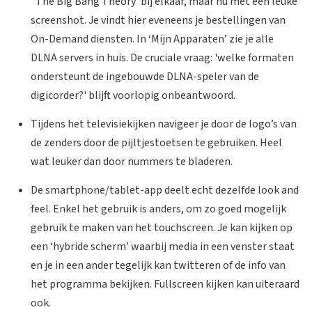
‘The Big Bang Theory’ bij elkaar, maar nu met een leuke
screenshot. Je vindt hier eveneens je bestellingen van
On-Demand diensten. In ‘Mijn Apparaten’ zie je alle
DLNA servers in huis. De cruciale vraag: 'welke formaten
ondersteunt de ingebouwde DLNA-speler van de
digicorder?' blijft voorlopig onbeantwoord.
Tijdens het televisiekijken navigeer je door de logo’s van
de zenders door de pijltjestoetsen te gebruiken. Heel
wat leuker dan door nummers te bladeren.
De smartphone/tablet-app deelt echt dezelfde look and
feel. Enkel het gebruik is anders, om zo goed mogelijk
gebruik te maken van het touchscreen. Je kan kijken op
een ‘hybride scherm’ waarbij media in een venster staat
en je in een ander tegelijk kan twitteren of de info van
het programma bekijken. Fullscreen kijken kan uiteraard
ook.