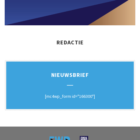
REDACTIE
NIEUWSBRIEF
[mc4wp_form id="166300"]