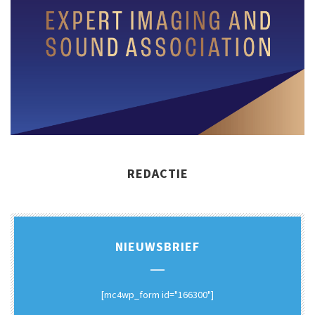
REDACTIE
NIEUWSBRIEF
[mc4wp_form id="166300"]