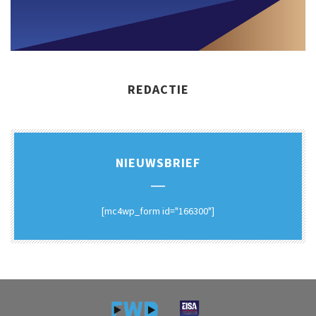
REDACTIE
NIEUWSBRIEF
[mc4wp_form id="166300"]