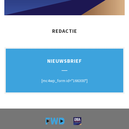
REDACTIE
NIEUWSBRIEF
[mc4wp_form id="166300"]