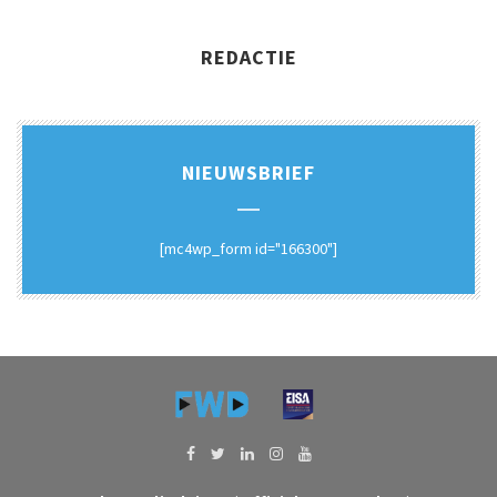
REDACTIE
NIEUWSBRIEF
[mc4wp_form id="166300"]