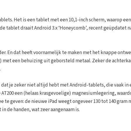
ablets. Het is een tablet met een 10,1-inch scherm, waarop een
p de tablet draait Android 3.x ‘Honeycomb’, recent geüpdatet n
nder. En dat heeft voornamelijk te maken met het knappe ontwe
r!) met een behuizing uit geborsteld metaal. Zeker de achterk
.
dat je zeker niet altijd hebt met Android-tablets, die vaak in
de AT200 een (helaas krasgevoelige) magnesiumlegering, waard
dee te geven: de nieuwe iPad weegt ongeveer 130 tot 140 gram 
t in de handen, wat zeer aangenaam is.