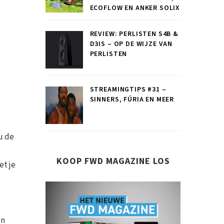
ECOFLOW EN ANKER SOLIX
REVIEW: PERLISTEN S4B &
D3IS – OP DE WIJZE VAN
PERLISTEN
STREAMINGTIPS #31 –
SINNERS, FÚRIA EN MEER
u de
u
KOOP FWD MAGAZINE LOS
et je
en