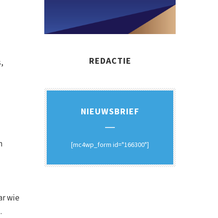
REDACTIE
,
NIEUWSBRIEF
n
[mc4wp_form id="166300"]
ar wie
.