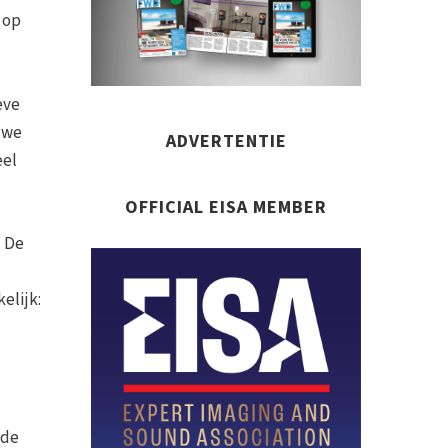
 op
eve
 we
ADVERTENTIE
eel
OFFICIAL EISA MEMBER
. De
elijk:
 de