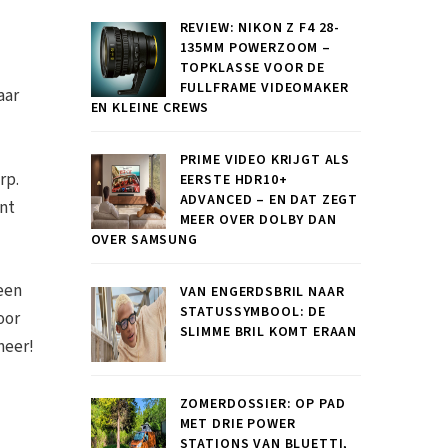
REVIEW: NIKON Z F4 28-
135MM POWERZOOM –
TOPKLASSE VOOR DE
FULLFRAME VIDEOMAKER
aar
EN KLEINE CREWS
PRIME VIDEO KRIJGT ALS
rp.
EERSTE HDR10+
ADVANCED – EN DAT ZEGT
ant
MEER OVER DOLBY DAN
OVER SAMSUNG
 een
VAN ENGERDSBRIL NAAR
STATUSSYMBOOL: DE
oor
SLIMME BRIL KOMT ERAAN
meer!
ZOMERDOSSIER: OP PAD
MET DRIE POWER
STATIONS VAN BLUETTI,