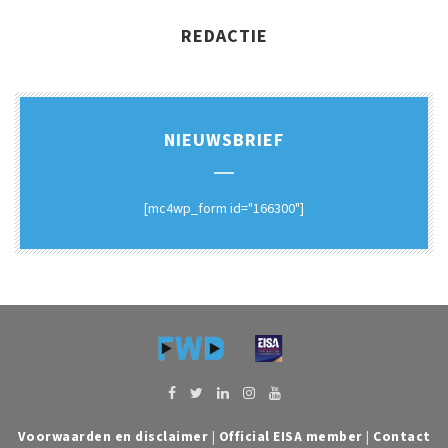
REDACTIE
NIEUWSBRIEF
[mc4wp_form id="166300"]
Voorwaarden en disclaimer
|
Official EISA member
|
Contact