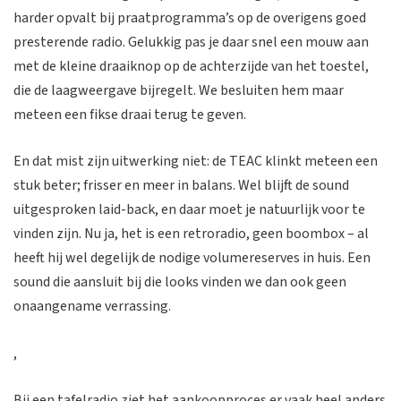
harder opvalt bij praatprogramma’s op de overigens goed
presterende radio. Gelukkig pas je daar snel een mouw aan
met de kleine draaiknop op de achterzijde van het toestel,
die de laagweergave bijregelt. We besluiten hem maar
meteen een fikse draai terug te geven.
En dat mist zijn uitwerking niet: de TEAC klinkt meteen een
stuk beter; frisser en meer in balans. Wel blijft de sound
uitgesproken laid-back, en daar moet je natuurlijk voor te
vinden zijn. Nu ja, het is een retroradio, geen boombox – al
heeft hij wel degelijk de nodige volumereserves in huis. Een
sound die aansluit bij die looks vinden we dan ook geen
onaangename verrassing.
,
Bij een tafelradio ziet het aankoopproces er vaak heel anders