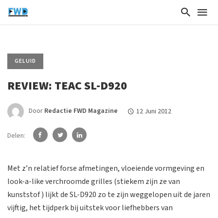
GELUID
REVIEW: TEAC SL-D920
Door
Redactie FWD Magazine
12 Juni 2012
Delen:
Met z’n relatief forse afmetingen, vloeiende vormgeving en
look-a-like verchroomde grilles (stiekem zijn ze van
kunststof ) lijkt de SL-D920 zo te zijn weggelopen uit de jaren
vijftig, het tijdperk bij uitstek voor liefhebbers van