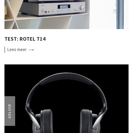
TEST: ROTEL T14
Lees
meer
GELUID