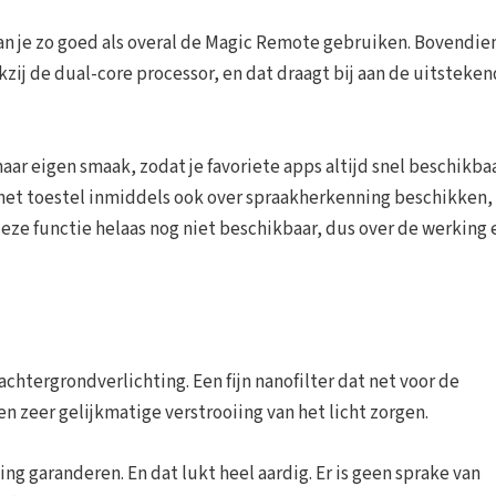
kan je zo goed als overal de Magic Remote gebruiken. Bovendie
zij de dual-core processor, en dat draagt bij aan de uitsteke
aar eigen smaak, zodat je favoriete apps altijd snel beschikba
 het toestel inmiddels ook over spraakherkenning beschikken,
deze functie helaas nog niet beschikbaar, dus over de werking 
achtergrondverlichting. Een fijn nanofilter dat net voor de
n zeer gelijkmatige verstrooiing van het licht zorgen.
g garanderen. En dat lukt heel aardig. Er is geen sprake van