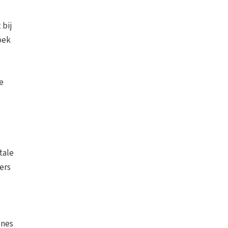
 bij
hoek
e
tale
ners
ones