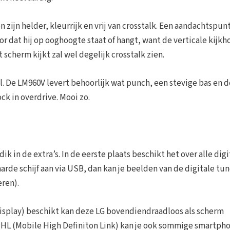
 zijn helder, kleurrijk en vrij van crosstalk. Een aandachtspunt
voor dat hij op ooghoogte staat of hangt, want de verticale kijk
 scherm kijkt zal wel degelijk crosstalk zien.
el. De LM960V levert behoorlijk wat punch, een stevige bas en d
ck in overdrive. Mooi zo.
k in de extra’s. In de eerste plaats beschikt het over alle digi
 harde schijf aan via USB, dan kan je beelden van de digitale tu
eren).
 Display) beschikt kan deze LG bovendiendraadloos als scherm
MHL (Mobile High Definiton Link) kan je ook sommige smartph