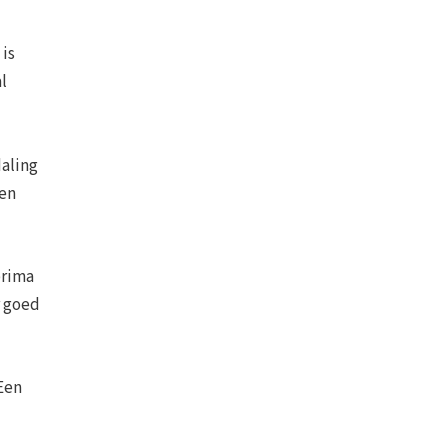
 is
l
daling
een
prima
r goed
 Een