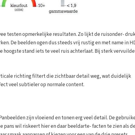
ee testen opmerkelijke resultaten. Zo lijkt de ruisonder- dru
werken. De beelden ogen dus steeds vrij rustig en met name in HD
 hoogste stand iets te veel ruis achterlaat. Bij sterk vervuild
ticale richting filtert die zichtbaar detail weg, wat duidelijk
fect veel subtieler op normale content.
nbeelden zijn vloeiend en tonen erg veel detail. De gebruike
 pans wil riskeert hier en daar beeldarte- facten te zien als d
naar smaak aanpassen of kiezen voor een van de drie presets.