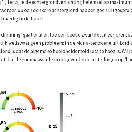
g’), tenzij je de achtergrondverlichting helemaal op maximum 
orwerpen op een donkere achtergrond hebben geen uitgespro
ch aardig in de buurt.
 dimming’ gaat er af en toe een beetje zwartdetail verloren, e
ktijk weliswaar geen probleem: in de Moria-testscene uit Lord 
llend is dat de algemene beeldhelderheid iets te hoog is. Wil j
 zet dan de gammawaarde in de gevorderde instellingen op ‘ho