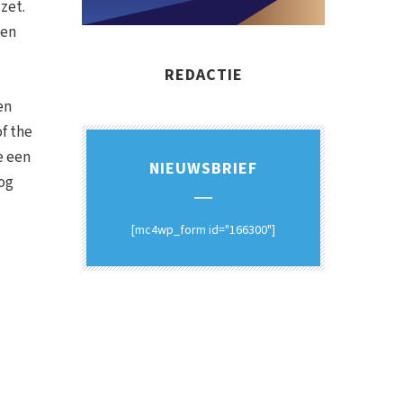
zet.
ken
REDACTIE
en
of the
e een
NIEUWSBRIEF
og
[mc4wp_form id="166300"]