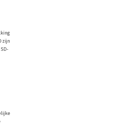
kking
 zijn
e SD-
lijke
e