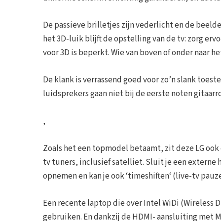
De passieve brilletjes zijn vederlicht en de beelden
het 3D-luik blijft de opstelling van de tv: zorg er
voor 3D is beperkt. Wie van boven of onder naar het
De klank is verrassend goed voor zo’n slank toest
luidsprekers gaan niet bij de eerste noten gitaarro
,
Zoals het een topmodel betaamt, zit deze LG ook di
tv tuners, inclusief satelliet. Sluit je een externe
opnemen en kan je ook ‘timeshiften‘ (live-tv pauz
Een recente laptop die over Intel WiDi (Wireless
gebruiken. En dankzij de HDMI- aansluiting met 