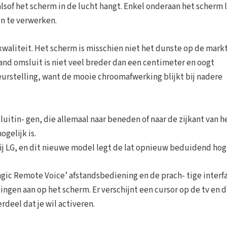
lsof het scherm in de lucht hangt. Enkel onderaan het scherm 
in te verwerken.
kwaliteit. Het scherm is misschien niet het dunste op de markt
and omsluit is niet veel breder dan een centimeter en oogt
leurstelling, want de mooie chroomafwerking blijkt bij nadere
luitin- gen, die allemaal naar beneden of naar de zijkant van h
gelijk is.
ij LG, en dit nieuwe model legt de lat opnieuw beduidend hog
gic Remote Voice’ afstandsbediening en de prach- tige interfa
ngen aan op het scherm. Er verschijnt een cursor op de tv en d
deel dat je wil activeren.