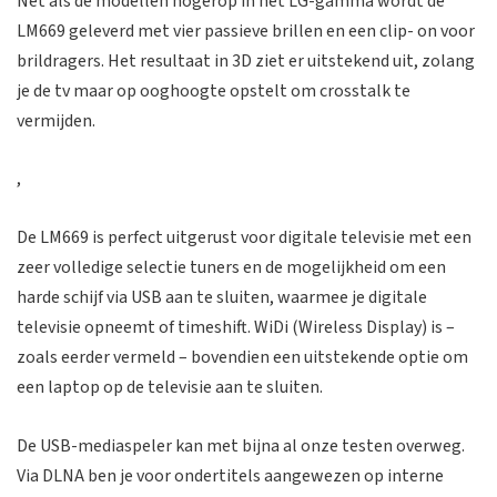
Net als de modellen hogerop in het LG-gamma wordt de
LM669 geleverd met vier passieve brillen en een clip- on voor
brildragers. Het resultaat in 3D ziet er uitstekend uit, zolang
je de tv maar op ooghoogte opstelt om crosstalk te
vermijden.
,
De LM669 is perfect uitgerust voor digitale televisie met een
zeer volledige selectie tuners en de mogelijkheid om een
harde schijf via USB aan te sluiten, waarmee je digitale
televisie opneemt of timeshift. WiDi (Wireless Display) is –
zoals eerder vermeld – bovendien een uitstekende optie om
een laptop op de televisie aan te sluiten.
De USB-mediaspeler kan met bijna al onze testen overweg.
Via DLNA ben je voor ondertitels aangewezen op interne