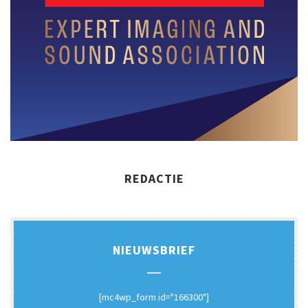
REDACTIE
NIEUWSBRIEF
[mc4wp_form id="166300"]