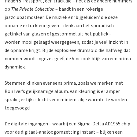
Haden’s ‘Passport’, een track die – net als de andere nummers
op
The Private Collection
– baadt in een rokerige
jazzclubatmosfeer. De muziek en ‘bijgeluiden’ die deze
opname extra kleur geven – denk aan het sporadisch
getinkel van glazen of gestommel uit het publiek –
worden mooi gelaagd weergegeven, zodat je veel inzicht in
de opname krijgt. Bij de explosieve drumsolo die halfweg dat
nummer wordt ingezet geeft de Vinci ook blijk van een prima
dynamiek.
Stemmen klinken eveneens prima, zoals we merken met
Bon Iver’s gelijknamige album. Van kleuring is er amper
sprake; er lijkt slechts een miniem tikje warmte te worden
toegevoegd.
De digitale ingangen – waarbij een Sigma-Delta AD1955 chip
voor de digitaal-analoogomzetting instaat – blijken een