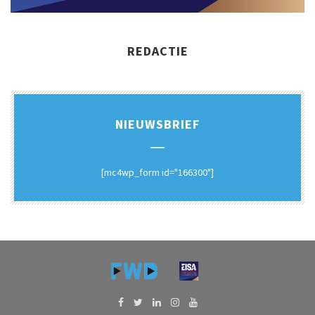
REDACTIE
NIEUWSBRIEF
[mc4wp_form id="166300"]