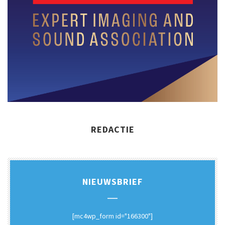
REDACTIE
NIEUWSBRIEF
[mc4wp_form id="166300"]