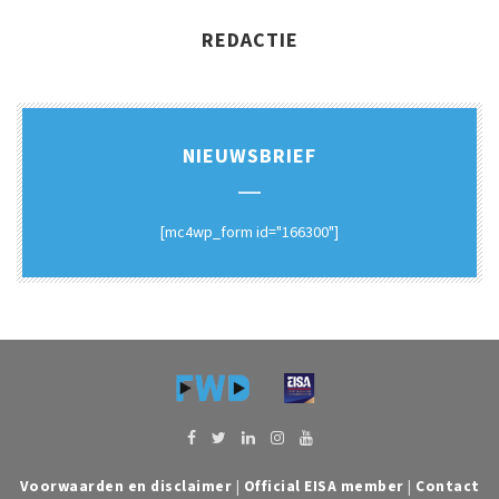
REDACTIE
NIEUWSBRIEF
[mc4wp_form id="166300"]
Voorwaarden en disclaimer
|
Official EISA member
|
Contact