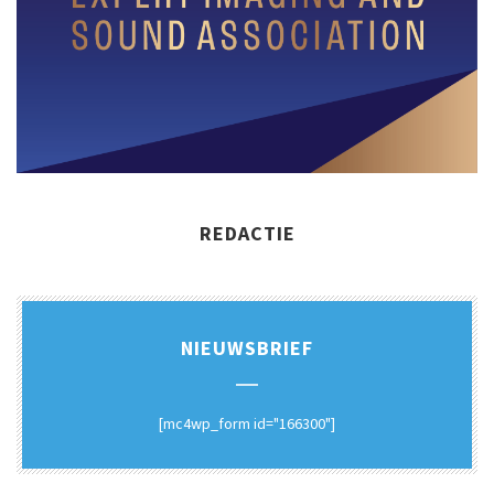
REDACTIE
NIEUWSBRIEF
[mc4wp_form id="166300"]