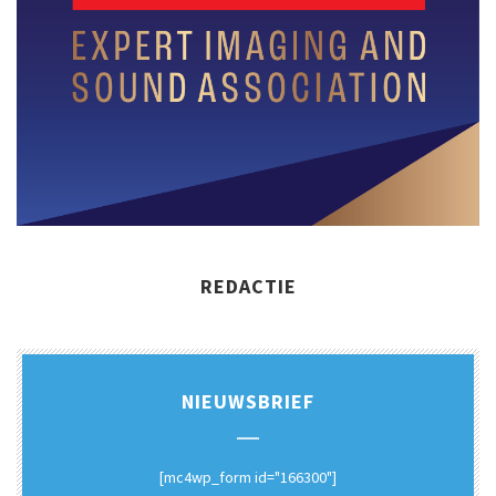
REDACTIE
NIEUWSBRIEF
[mc4wp_form id="166300"]