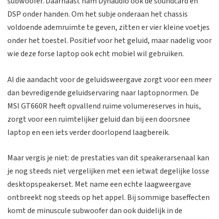
subwoofer. Daarnaast nam Dynaudio ook de soundcard en
DSP onder handen. Om het subje onderaan het chassis
voldoende ademruimte te geven, zitten er vier kleine voetjes
onder het toestel. Positief voor het geluid, maar nadelig voor
wie deze forse laptop ook echt mobiel wil gebruiken.
Al die aandacht voor de geluidsweergave zorgt voor een meer
dan bevredigende geluidservaring naar laptopnormen. De
MSI GT660R heeft opvallend ruime volumereserves in huis,
zorgt voor een ruimtelijker geluid dan bij een doorsnee
laptop en een iets verder doorlopend laagbereik.
Maar vergis je niet: de prestaties van dit speakerarsenaal kan
je nog steeds niet vergelijken met een ietwat degelijke losse
desktopspeakerset. Met name een echte laagweergave
ontbreekt nog steeds op het appel. Bij sommige baseffecten
komt de minuscule subwoofer dan ook duidelijk in de