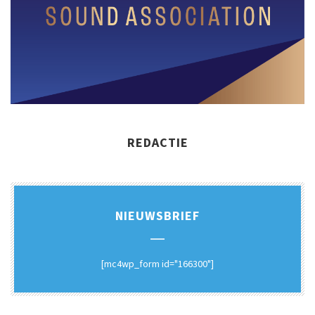
REDACTIE
NIEUWSBRIEF
[mc4wp_form id="166300"]