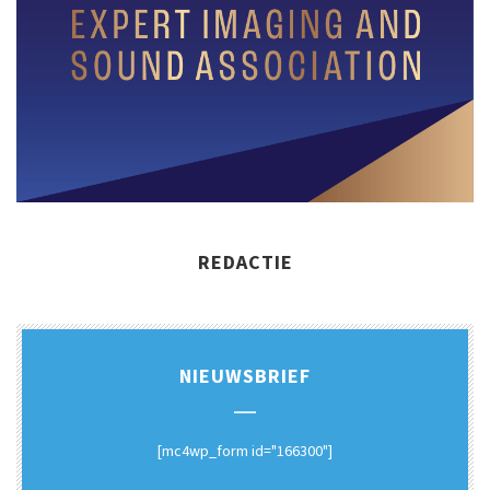
REDACTIE
NIEUWSBRIEF
[mc4wp_form id="166300"]