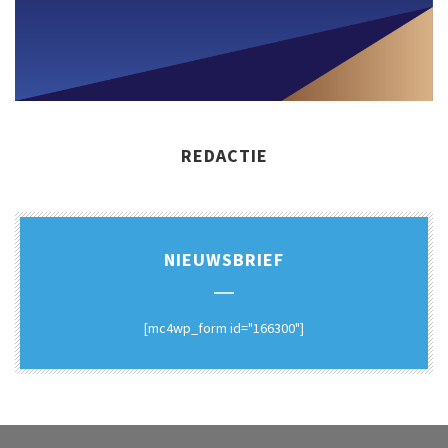
REDACTIE
NIEUWSBRIEF
[mc4wp_form id="166300"]