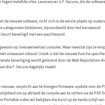
 tegen malafide sites. Leverancier is F-Secure, die de softwar
de nieuwe software, richt zich in de eerste plaats op ouders
lde categorieën blokkeren, bijvoorbeeld door het kernwoord
jn beurt beveiligd met een wachtwoord.
ongewoon op (nieuwerwetse) consoles. Maar meestal zijn ze ero
et volwassen inhoud. Uniek is dat de nieuwe functie specifi
komende beveiliging wordt geleverd door de Web Reputation-di
sen die F-Secure dagelijks maakt.
de nieuwe, verplicht aan te brengen firmware-update voor de P
lijkheid om op afstand de console aan te zetten via de PSP. D
on Portable video wil bekijken die huist op de harde schijf van