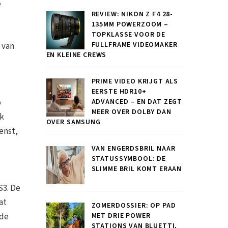
e
REVIEW: NIKON Z F4 28-
135MM POWERZOOM –
TOPKLASSE VOOR DE
FULLFRAME VIDEOMAKER
 van
EN KLEINE CREWS
PRIME VIDEO KRIJGT ALS
EERSTE HDR10+
ADVANCED – EN DAT ZEGT
p
MEER OVER DOLBY DAN
ek
OVER SAMSUNG
enst,
VAN ENGERDSBRIL NAAR
STATUSSYMBOOL: DE
SLIMME BRIL KOMT ERAAN
S3. De
at
ZOMERDOSSIER: OP PAD
 de
MET DRIE POWER
STATIONS VAN BLUETTI,