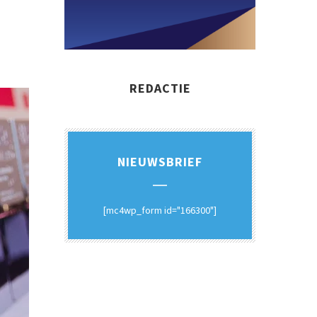
REDACTIE
NIEUWSBRIEF
[mc4wp_form id="166300"]