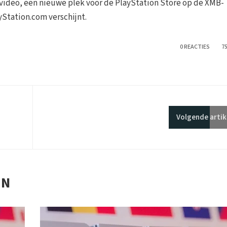
 video, een nieuwe plek voor de PlayStation Store op de XMB-
Station.com verschijnt.
0 REACTIES
7
Volgende
artik
EN