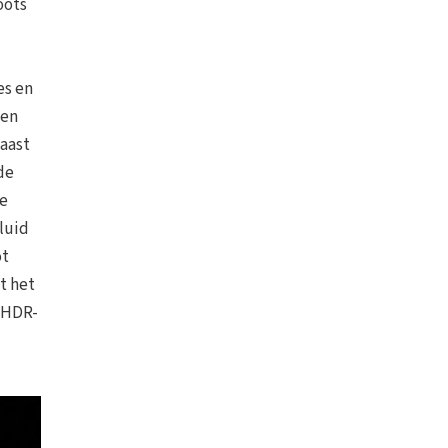
oots
es en
 en
Naast
de
re
luid
ot
t het
e HDR-