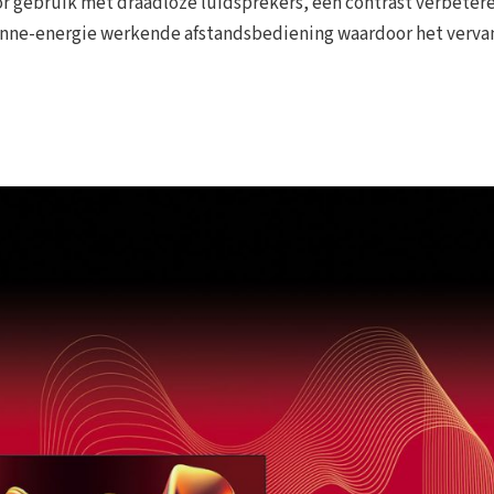
r gebruik met draadloze luidsprekers, een contrast verbeter
 zonne-energie werkende afstandsbediening waardoor het verv