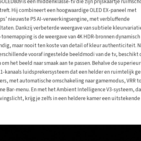
5OLED809 is een middenklasse-tv die zijn prijskaartje ruimsch
treft. Hij combineert een hoogwaardige OLED EX-paneel met
ips’ nieuwste P5 AI-verwerkingsengine, met verbluffende
ltaten. Dankzij verbeterde weergave van subtiele kleurvariati
tonemapping is de weergave van 4K HDR-bronnen dynamisch
ndig, maar nooit ten koste van detail of kleur authenticiteit. 
erschillende vooraf ingestelde beeldmodi van de tv, beschikt 
n om het beeld naar smaak aan te passen. Behalve de superieu
.1-kanaals luidsprekersysteem dat een helder en ruimtelijk ge
mers, met automatische omschakeling naar gamemodus, VRR t
ame Bar-menu. En met het Ambient Intelligence V3-systeem, da
ngslicht, krijg je zelfs in een heldere kamer een uitstekend