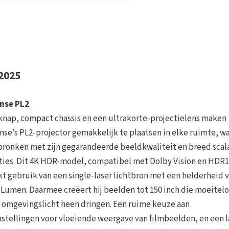
2025
nse PL2
knap, compact chassis en een ultrakorte-projectielens maken
nse’s PL2-projector gemakkelijk te plaatsen in elke ruimte, wa
pronken met zijn gegarandeerde beeldkwaliteit en breed scal
ties. Dit 4K HDR-model, compatibel met Dolby Vision en HDR1
t gebruik van een single-laser lichtbron met een helderheid 
 Lumen. Daarmee creëert hij beelden tot 150 inch die moeitel
 omgevingslicht heen dringen. Een ruime keuze aan
stellingen voor vloeiende weergave van filmbeelden, en een l