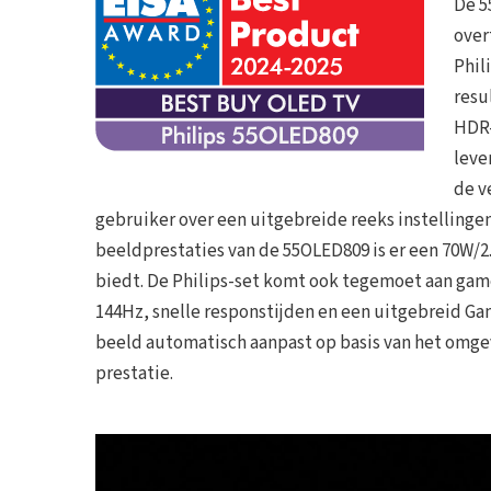
De 5
over
Phil
resu
HDR-
leve
de v
gebruiker over een uitgebreide reeks instellinge
beeldprestaties van de 55OLED809 is er een 70W/2
biedt. De Philips-set komt ook tegemoet aan ga
144Hz, snelle responstijden en een uitgebreid G
beeld automatisch aanpast op basis van het omgevi
prestatie.