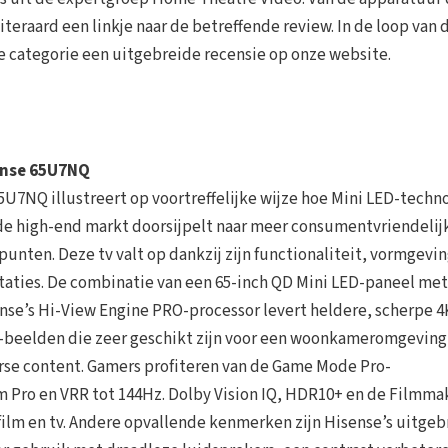
iteraard een linkje naar de betreffende review. In de loop van 
eze categorie een uitgebreide recensie op onze website.
ense 65U7NQ
5U7NQ illustreert op voortreffelijke wijze hoe Mini LED-techn
de high-end markt doorsijpelt naar meer consumentvriendelij
spunten. Deze tv valt op dankzij zijn functionaliteit, vormgevi
taties. De combinatie van een 65-inch QD Mini LED-paneel me
nse’s Hi-View Engine PRO-processor levert heldere, scherpe 4
beelden die zeer geschikt zijn voor een woonkameromgeving
rse content. Gamers profiteren van de Game Mode Pro-
Pro en VRR tot 144Hz. Dolby Vision IQ, HDR10+ en de Filmma
film en tv. Andere opvallende kenmerken zijn Hisense’s uitgeb