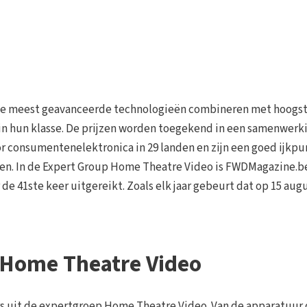
de meest geavanceerde technologieën combineren met hoogs
e in hun klasse. De prijzen worden toegekend in een samenwerk
oor consumentenelektronica in 29 landen en zijn een goed ijkpu
en. In de Expert Group Home Theatre Video is FWDMagazine.b
de 41ste keer uitgereikt. Zoals elk jaar gebeurt dat op 15 aug
 Home Theatre Video
s uit de expertgroep Home Theatre Video. Van de apparatuur 