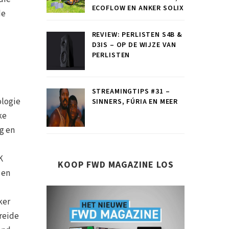
ECOFLOW EN ANKER SOLIX
de
REVIEW: PERLISTEN S4B &
D3IS – OP DE WIJZE VAN
PERLISTEN
STREAMINGTIPS #31 –
ologie
SINNERS, FÚRIA EN MEER
ke
ng en
t
K
KOOP FWD MAGAZINE LOS
 en
ker
reide