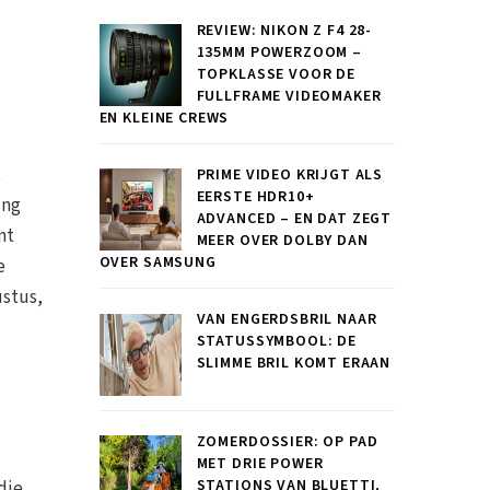
REVIEW: NIKON Z F4 28-
135MM POWERZOOM –
TOPKLASSE VOOR DE
FULLFRAME VIDEOMAKER
EN KLEINE CREWS
t
PRIME VIDEO KRIJGT ALS
EERSTE HDR10+
ing
ADVANCED – EN DAT ZEGT
nt
MEER OVER DOLBY DAN
OVER SAMSUNG
e
ustus,
VAN ENGERDSBRIL NAAR
STATUSSYMBOOL: DE
SLIMME BRIL KOMT ERAAN
ZOMERDOSSIER: OP PAD
MET DRIE POWER
STATIONS VAN BLUETTI,
die