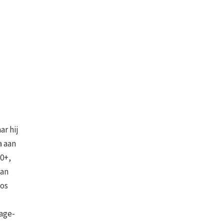
ar hij
a aan
0+,
van
oos
age-