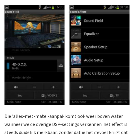
Die 'alles-met-mate'-aanpak komt ook weer boven water
wanneer we de overige DSP-settings verkennen: het effect is
steeds duidelijk merkbaar, zonder dat je het gevoel krijgt dat