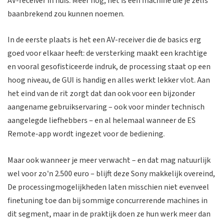
AV-receiver in huis. Meer nog, het is een machine die je zelfs
baanbrekend zou kunnen noemen.
In de eerste plaats is het een AV-receiver die de basics erg
goed voor elkaar heeft: de versterking maakt een krachtige
en vooral gesofisticeerde indruk, de processing staat op een
hoog niveau, de GUI is handig en alles werkt lekker vlot. Aan
het eind van de rit zorgt dat dan ook voor een bijzonder
aangename gebruikservaring – ook voor minder technisch
aangelegde liefhebbers – en al helemaal wanneer de ES
Remote-app wordt ingezet voor de bediening.
Maar ook wanneer je meer verwacht – en dat mag natuurlijk
wel voor zo'n 2.500 euro – blijft deze Sony makkelijk overeind,
De processingmogelijkheden laten misschien niet evenveel
finetuning toe dan bij sommige concurrerende machines in
dit segment, maar in de praktijk doen ze hun werk meer dan