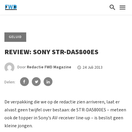
GELUID
REVIEW: SONY STR-DA5800ES
Door
Redactie FWD Magazine
24 Juli 2013
Delen:
De verpakking die we op de redactie zien arriveren, laat er
alvast geen twijfel over bestaan: de STR-DA5800ES – meteen
ook de topper in Sony's AV-receiver line-up – is beslist geen
kleine jongen.