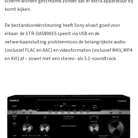
scherm worden gestreamd zonder dat er extra apparatuur bij
komt kijken.
De bestandsondersteuning heeft Sony alvast goed voor
elkaar: de STR-DA5800ES speelt via USB en de
netwerkaansluiting probleemloos de belangrijkste audio-
(inclusief FLAC en AAC) en videoformaten (inclusief MKV, MP4
en AVI) af – zowel met een stereo- als 5.1-soundtrack.