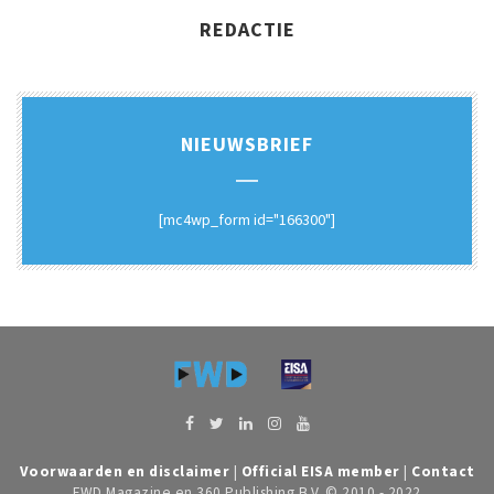
REDACTIE
NIEUWSBRIEF
[mc4wp_form id="166300"]
Voorwaarden en disclaimer
|
Official EISA member
|
Contact
FWD Magazine en 360 Publishing B.V. © 2010 - 2022