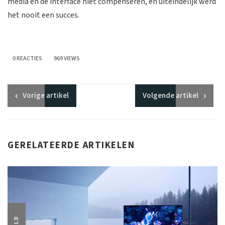
media en de interface niet compenseren, en uiteindelijk werd
het nooit een succes.
0 REACTIES
969 VIEWS
Vorige
artikel
Volgende
artikel
GERELATEERDE ARTIKELEN