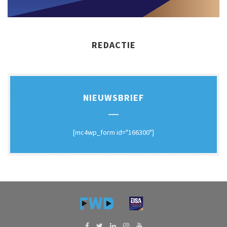
REDACTIE
NIEUWSBRIEF
[mc4wp_form id="166300"]