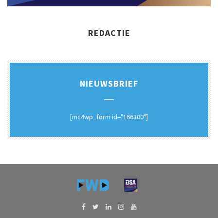
REDACTIE
NIEUWSBRIEF
[mc4wp_form id="166300"]