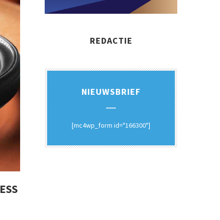
REDACTIE
NIEUWSBRIEF
[mc4wp_form id="166300"]
LESS