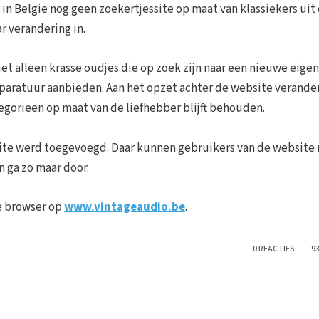
in België nog geen zoekertjessite op maat van klassiekers uit
r verandering in.
iet alleen krasse oudjes die op zoek zijn naar een nieuwe eigen
pparatuur aanbieden. Aan het opzet achter de website verande
egorieën op maat van de liefhebber blijft behouden.
bsite werd toegevoegd. Daar kunnen gebruikers van de website
n ga zo maar door.
je browser op
www.vintageaudio.be
.
0 REACTIES
9