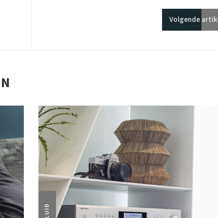
Volgende
artik
EN
GELUID