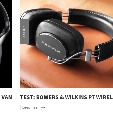
GELUID
 VAN
TEST: BOWERS & WILKINS P7 WIRE
Lees
meer