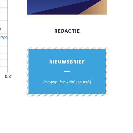
REDACTIE
NIEUWSBRIEF
[mc4wp_form id="166300"]