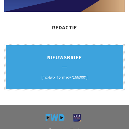
REDACTIE
NIEUWSBRIEF
[mc4wp_form id="166300"]