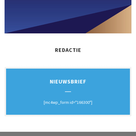
REDACTIE
NIEUWSBRIEF
[mc4wp_form id="166300"]