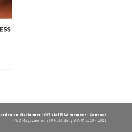
LESS
arden en disclaimer
|
Official EISA member
|
Contact
FWD Magazine en 360 Publishing B.V. © 2010 - 2022