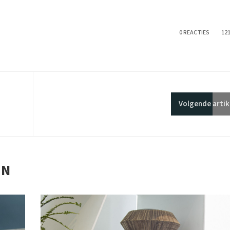
0 REACTIES
12
Volgende
artik
EN