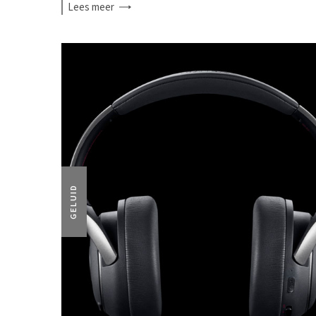
Lees
meer
GELUID