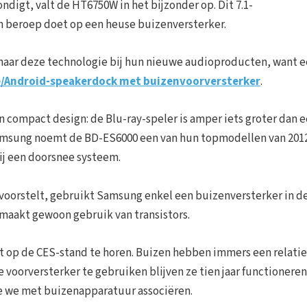
digt, valt de HT6750W in het bijzonder op. Dit 7.1-
en beroep doet op een heuse buizenversterker.
g naar deze technologie bij hun nieuwe audioproducten, want 
e/Android-speakerdock met buizenvoorversterker
.
 compact design: de Blu-ray-speler is amper iets groter dan 
r Samsung noemt de BD-ES6000 een van hun topmodellen van 2012
bij een doorsnee systeem.
s voorstelt, gebruikt Samsung enkel een buizenversterker in d
 maakt gewoon gebruik van transistors.
t op de CES-stand te horen. Buizen hebben immers een relatie
 voorversterker te gebruiken blijven ze tien jaar functioneren
e we met buizenapparatuur associëren.