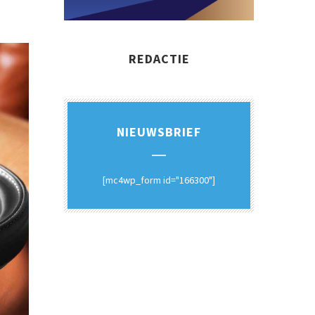
REDACTIE
NIEUWSBRIEF
[mc4wp_form id="166300"]