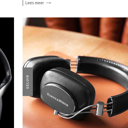
Lees
meer
GELUID