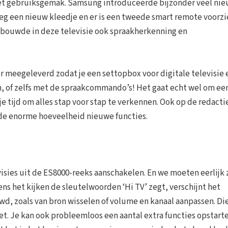
 het gebruiksgemak. Samsung introduceerde bijzonder veel ni
eg een nieuw kleedje en er is een tweede smart remote voorz
g bouwde in deze televisie ook spraakherkenning en
er meegeleverd zodat je een settopbox voor digitale televisie 
, of zelfs met de spraakcommando’s! Het gaat echt wel om ee
 tijd om alles stap voor stap te verkennen. Ook op de redacti
de enorme hoeveelheid nieuwe functies.
isies uit de ES8000-reeks aanschakelen. En we moeten eerlijk z
ns het kijken de sleutelwoorden ‘Hi TV’ zegt, verschijnt het
, zoals van bron wisselen of volume en kanaal aanpassen. Di
et. Je kan ook probleemloos een aantal extra functies opstarte