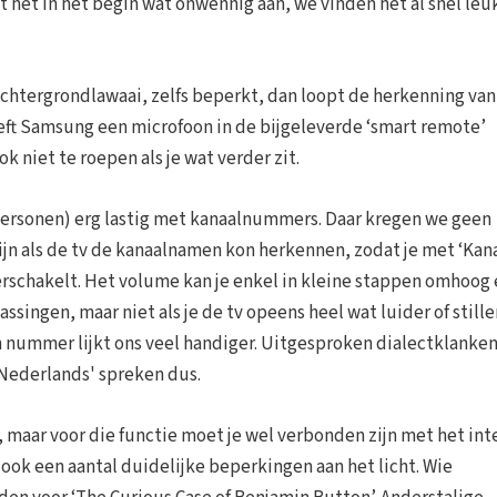
elt het in het begin wat onwennig aan, we vinden het al snel le
 achtergrondlawaai, zelfs beperkt, dan loopt de herkenning van
ft Samsung een microfoon in de bijgeleverde ‘smart remote’
 niet te roepen als je wat verder zit.
 personen) erg lastig met kanaalnummers. Daar kregen we geen
jn als de tv de kanaalnamen kon herkennen, zodat je met ‘Kan
erschakelt. Het volume kan je enkel in kleine stappen omhoog
singen, maar niet als je de tv opeens heel wat luider of stille
nummer lijkt ons veel handiger. Uitgesproken dialectklanken
Nederlands' spreken dus.
, maar voor die functie moet je wel verbonden zijn met het int
ook een aantal duidelijke beperkingen aan het licht. Wie