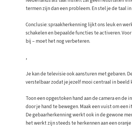
Nederlands als taal instelt zal geen resultaten vi
termen zijn dan een probleem. En stel je de taal in
Conclusie: spraakherkenning lijkt ons leuk en werk
schakelen en bepaalde functies te activeren. Vo
bij – moet het nog verbeteren.
,
Je kan de televisie ook aansturen met gebaren. 
verstelbaar zodat je jezelf mooi centraal in beeld 
Toon een opgestoken hand aan de camera en de int
door je hand te bewegen. Maak een vuist om een it
De gebaarherkenning werkt ook in de gewone menu
het werkt zijn steeds te herkennen aan een oranje 