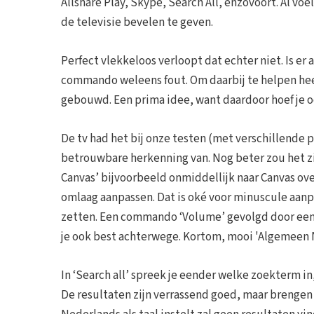
Allshare Play, Skype, Search All, enzovoort. Al vo
de televisie bevelen te geven.
Perfect vlekkeloos verloopt dat echter niet. Is er
commando weleens fout. Om daarbij te helpen hee
gebouwd. Een prima idee, want daardoor hoef je ook
De tv had het bij onze testen (met verschillende
betrouwbare herkenning van. Nog beter zou het zi
Canvas’ bijvoorbeeld onmiddellijk naar Canvas ov
omlaag aanpassen. Dat is oké voor minuscule aanpas
zetten. Een commando ‘Volume’ gevolgd door een 
je ook best achterwege. Kortom, mooi 'Algemeen 
In ‘Search all’ spreek je eender welke zoekterm in
De resultaten zijn verrassend goed, maar brengen 