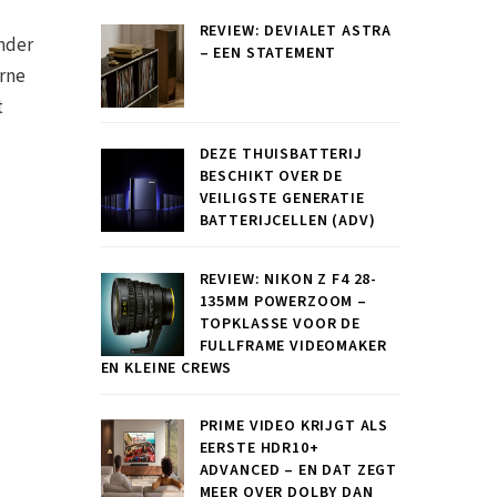
REVIEW: DEVIALET ASTRA
inder
– EEN STATEMENT
erne
t
DEZE THUISBATTERIJ
BESCHIKT OVER DE
VEILIGSTE GENERATIE
BATTERIJCELLEN (ADV)
REVIEW: NIKON Z F4 28-
135MM POWERZOOM –
TOPKLASSE VOOR DE
FULLFRAME VIDEOMAKER
EN KLEINE CREWS
PRIME VIDEO KRIJGT ALS
EERSTE HDR10+
ADVANCED – EN DAT ZEGT
MEER OVER DOLBY DAN