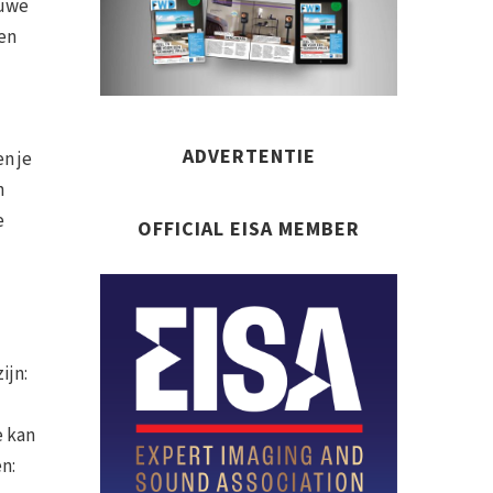
euwe
ien
ADVERTENTIE
en je
n
e
OFFICIAL EISA MEMBER
ijn:
e kan
n: