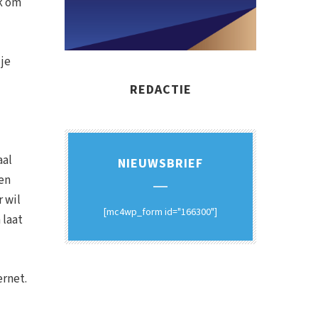
uk om
 je
REDACTIE
aal
NIEUWSBRIEF
 en
r wil
[mc4wp_form id="166300"]
 laat
ernet.