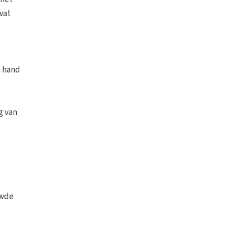
wat
e hand
g van
uwde