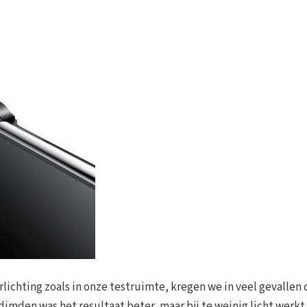
erlichting zoals in onze testruimte, kregen we in veel gevallen 
dimden was het resultaat beter, maar bij te weinig licht werkt