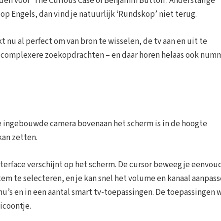
nden voor ‘The Curious Case of Benjamin Button’. Anderstalige
 op Engels, dan vind je natuurlijk ‘Rundskop’ niet terug.
t nu al perfect om van bron te wisselen, de tv aan en uit te
or complexere zoekopdrachten – en daar horen helaas ook num
De ingebouwde camera bovenaan het scherm is in de hoogte
kan zetten.
erface verschijnt op het scherm. De cursor beweeg je eenvou
em te selecteren, en je kan snel het volume en kanaal aanpass
’s en in een aantal smart tv-toepassingen. De toepassingen 
icoontje.