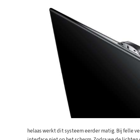
helaas werkt dit systeem eerder matig. Bij felle v
interface niet op het scherm. Zodra we de lichten 