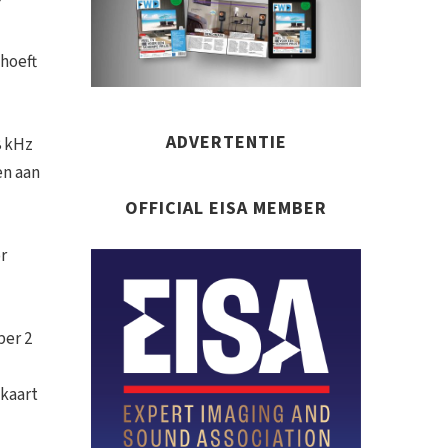
7
 hoeft
ADVERTENTIE
8 kHz
en aan
OFFICIAL EISA MEMBER
r
per 2
skaart