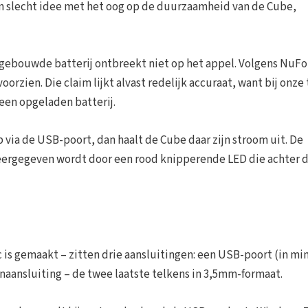
een slecht idee met het oog op de duurzaamheid van de Cube,
ngebouwde batterij ontbreekt niet op het appel. Volgens NuFo
orzien. Die claim lijkt alvast redelijk accuraat, want bij onze 
een opgeladen batterij.
p via de USB-poort, dan haalt de Cube daar zijn stroom uit. De
eergegeven wordt door een rood knipperende LED die achter 
 is gemaakt – zitten drie aansluitingen: een USB-poort (in min
naansluiting – de twee laatste telkens in 3,5mm-formaat.