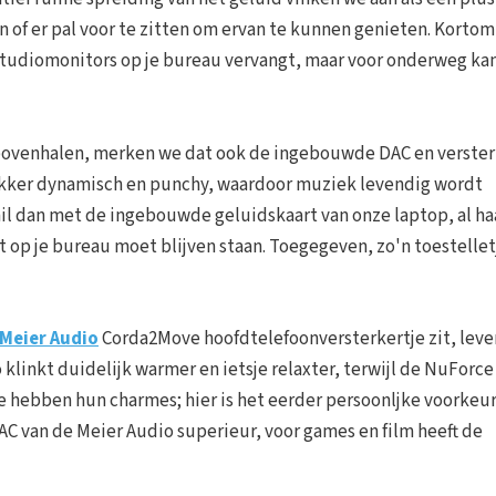
 of er pal voor te zitten om ervan te kunnen genieten. Kortom
studiomonitors op je bureau vervangt, maar voor onderweg ka
 bovenhalen, merken we dat ook de ingebouwde DAC en verste
lekker dynamisch en punchy, waardoor muziek levendig wordt
l dan met de ingebouwde geluidskaart van onze laptop, al ha
t op je bureau moet blijven staan. Toegegeven, zo'n toestellet
Meier Audio
Corda2Move hoofdtelefoonversterkertje zit, leve
 klinkt duidelijk warmer en ietsje relaxter, terwijl de NuForc
e hebben hun charmes; hier is het eerder persoonljke voorkeur
AC van de Meier Audio superieur, voor games en film heeft de