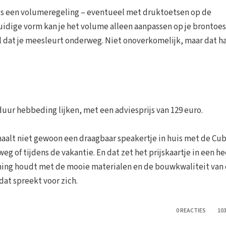
 is een volumeregeling – eventueel met druktoetsen op de
 huidige vorm kan je het volume alleen aanpassen op je brontoes
el dat je meesleurt onderweg. Niet onoverkomelijk, maar dat h
duur hebbeding lijken, met een adviesprijs van 129 euro.
Je haalt niet gewoon een draagbaar speakertje in huis met de Cu
g of tijdens de vakantie. En dat zet het prijskaartje in een he
ening houdt met de mooie materialen en de bouwkwaliteit van 
dat spreekt voor zich.
0 REACTIES
10