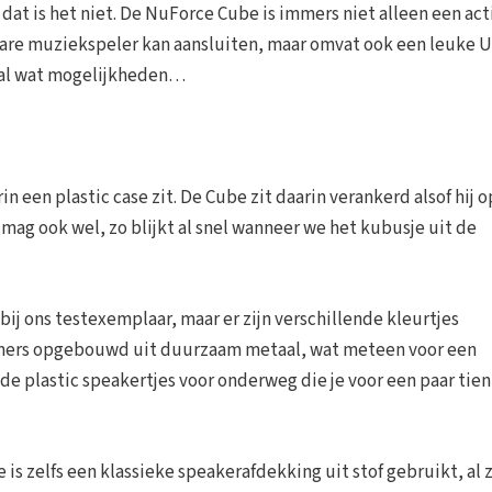
dat is het niet. De NuForce Cube is immers niet alleen een act
agbare muziekspeler kan aansluiten, maar omvat ook een leuke 
ogal wat mogelijkheden…
n een plastic case zit. De Cube zit daarin verankerd alsof hij 
 mag ook wel, zo blijkt al snel wanneer we het kubusje uit de
ij ons testexemplaar, maar er zijn verschillende kleurtjes
 immers opgebouwd uit duurzaam metaal, wat meteen voor een
de plastic speakertjes voor onderweg die je voor een paar tien
 is zelfs een klassieke speakerafdekking uit stof gebruikt, al z