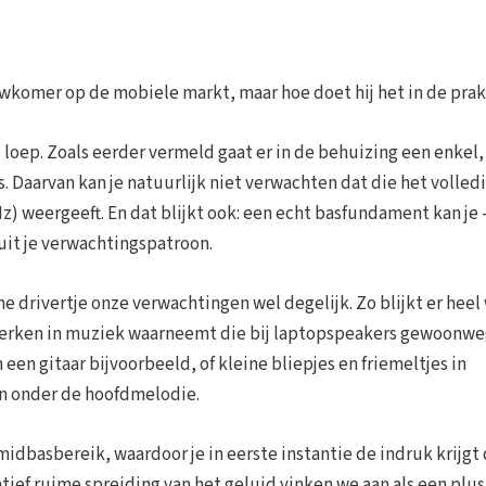
uwkomer op de mobiele markt, maar hoe doet hij het in de prak
oep. Zoals eerder vermeld gaat er in de behuizing een enkel,
s. Daarvan kan je natuurlijk niet verwachten dat die het volled
) weergeeft. En dat blijkt ook: een echt basfundament kan je 
 uit je verwachtingspatroon.
e drivertje onze verwachtingen wel degelijk. Zo blijkt er heel
nmerken in muziek waarneemt die bij laptopspeakers gewoonw
en gitaar bijvoorbeeld, of kleine bliepjes en friemeltjes in
n onder de hoofdmelodie.
idbasbereik, waardoor je in eerste instantie de indruk krijgt 
atief ruime spreiding van het geluid vinken we aan als een plu