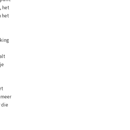
, het
n het
rking
alt
je
rt
e meer
 die