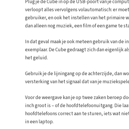
Plug je de Cube in op de USB-poort van je comput
verloopt alles vervolgens volautomatisch: er moe
gebruiker, en ook het instellen van het primaire 
dan alleen nog muziek, een film of een game te st
In dat geval maak je ook meteen gebruik van de i
exemplaar. De Cube gedraagt zich dan eigenlijk a
het geluid.
Gebruik je de lijningang op de achterzijde, dan 
versterking van het signaal dat van je muziekspe
Voor de weergave kan je op twee zaken beroep do
inch groot is – of de hoofdtelefoonuitgang. Die l
hoofdtelefoons correct aan te sturen, iets wat n
in een laptop.