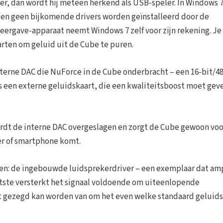
er, dan wordt hij meteen herkend als USB-speler. In Windows 
ten geen bijkomende drivers worden geïnstalleerd door de
weergave-apparaat neemt Windows 7 zelf voor zijn rekening. Je
arten om geluid uit de Cube te puren.
nterne DAC die NuForce in de Cube onderbracht – een 16-bit/4
ls een externe geluidskaart, die een kwaliteitsboost moet gev
wordt de interne DAC overgeslagen en zorgt de Cube gewoon voo
ler of smartphone komt.
en: de ingebouwde luidsprekerdriver – een exemplaar dat am
aatste versterkt het signaal voldoende om uiteenlopende
iet gezegd kan worden van om het even welke standaard geluid