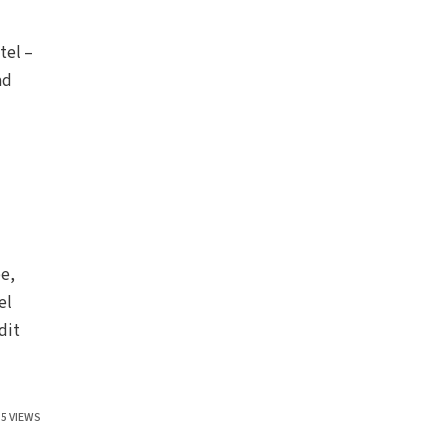
tel –
ad
be,
el
dit
35 VIEWS