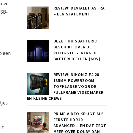
ieve
REVIEW: DEVIALET ASTRA
USB-
– EEN STATEMENT
DEZE THUISBATTERIJ
BESCHIKT OVER DE
op een
VEILIGSTE GENERATIE
BATTERIJCELLEN (ADV)
REVIEW: NIKON Z F4 28-
135MM POWERZOOM –
TOPKLASSE VOOR DE
FULLFRAME VIDEOMAKER
EN KLEINE CREWS
tjes
PRIME VIDEO KRIJGT ALS
EERSTE HDR10+
ADVANCED – EN DAT ZEGT
it
MEER OVER DOLBY DAN