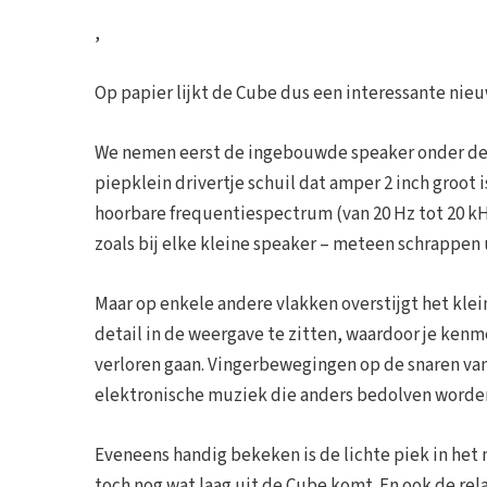
,
Op papier lijkt de Cube dus een interessante nie
We nemen eerst de ingebouwde speaker onder de l
piepklein drivertje schuil dat amper 2 inch groot i
hoorbare frequentiespectrum (van 20 Hz tot 20 kHz
zoals bij elke kleine speaker – meteen schrappen
Maar op enkele andere vlakken overstijgt het klein
detail in de weergave te zitten, waardoor je ke
verloren gaan. Vingerbewegingen op de snaren van e
elektronische muziek die anders bedolven worde
Eveneens handig bekeken is de lichte piek in het m
toch nog wat laag uit de Cube komt. En ook de rel