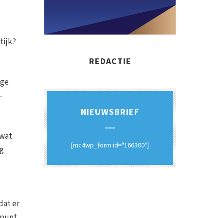
tijk?
REDACTIE
ige
–
NIEUWSBRIEF
 wat
[mc4wp_form id="166300"]
eg
dat er
spunt.