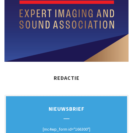
REDACTIE
NIEUWSBRIEF
[mc4wp_form id="166300"]