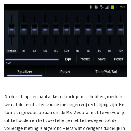
Na de set-up een aantal keer doorlopen te hebben, merken
we dat de resultaten van de metingen vrij rechtlijnig zijn. Het
komt er gewoon op aan om de MS-2 vooral niet te ver voor je
uit te houden en het toestelletje niet te bewegen tot de
volledige meting is afgerond – iets wat overigens duidelijk in