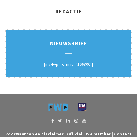
REDACTIE
NIEUWSBRIEF
[mc4wp_form id="166300"]
Voorwaarden en disclaimer
|
Official EISA member
|
Contact