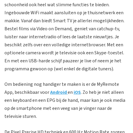
schoonheid ook heel wat slimme functies te bieden.
Ingebouwde WiFi maakt aansluiten op je thuisnetwerk een
makkie. Vanaf dan biedt Smart TV je allerlei mogelijkheden.
Bestel films via Video on Demand, geniet van catchup-tv,
luister naar internetradio of lees de laatste nieuwtjes. Je
beschikt zelfs over een volledige internetbrowser. Met een
optionele camera wordt je televisie ook een Skype-toestel.
En met een USB-harde schijf pauzeer je live of neem je het
programma gewoon op (wel enkel de digitale tuners).
Om bediening nog handiger te maken is er de MyRemote
App, beschikbaar voor
Android
en
iOS
. Zo heb je niet alleen
een keyboard en een EPG bij de hand, maar kan je ook media
op de smartphone met een veeg van je vinger naar de
televisie sturen.
De Pixel Precise HD techniek en 600 Hz Motion Rate zorgen