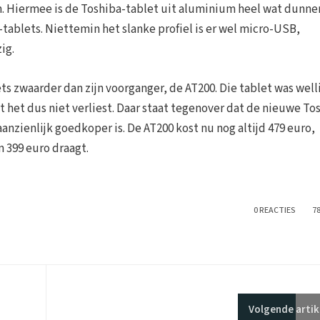
. Hiermee is de Toshiba-tablet uit aluminium heel wat dunne
tablets. Niettemin het slanke profiel is er wel micro-USB,
ig.
s zwaarder dan zijn voorganger, de AT200. Die tablet was well
 het dus niet verliest. Daar staat tegenover dat de nieuwe To
anzienlijk goedkoper is. De AT200 kost nu nog altijd 479 euro,
n 399 euro draagt.
0 REACTIES
7
Volgende
artik