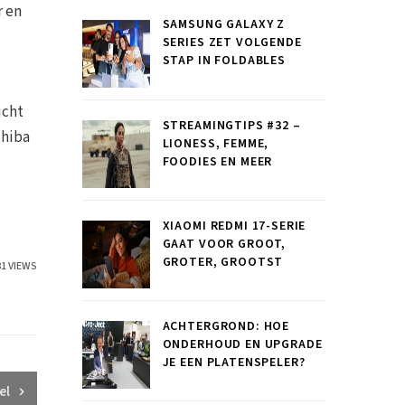
r en
SAMSUNG GALAXY Z
SERIES ZET VOLGENDE
STAP IN FOLDABLES
icht
STREAMINGTIPS #32 –
shiba
LIONESS, FEMME,
FOODIES EN MEER
XIAOMI REDMI 17-SERIE
GAAT VOOR GROOT,
GROTER, GROOTST
81 VIEWS
ACHTERGROND: HOE
ONDERHOUD EN UPGRADE
JE EEN PLATENSPELER?
el