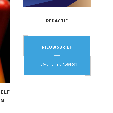
REDACTIE
NIEUWSBRIEF
[mc4wp_form id="166300"]
ZELF
EN