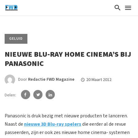
GELUID
NIEUWE BLU-RAY HOME CINEMA’S BIJ
PANASONIC
Door
Redactie FWD Magazine
20 Maart 2012
Delen:
Panasonic is druk bezig met nieuwe producten te lanceren.
Naast de
nieuwe 3D Blu-ray spelers
die eerder al de revue
passeerden, zijn er ook zes nieuwe home cinema- systemen