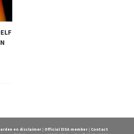
ZELF
EN
arden en disclaimer
|
Official EISA member
|
Contact