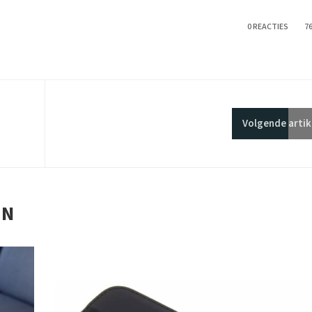
0 REACTIES
7
Volgende
artik
EN