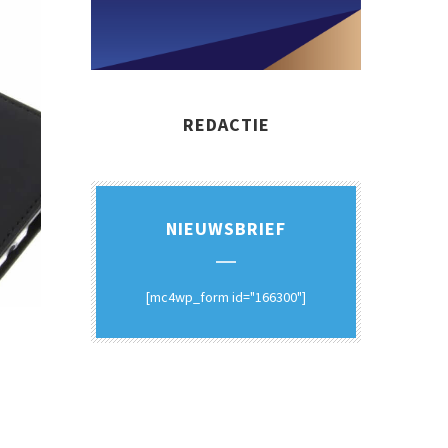
REDACTIE
NIEUWSBRIEF
[mc4wp_form id="166300"]