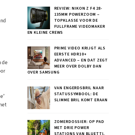
REVIEW: NIKON Z F4 28-
135MM POWERZOOM –
end
TOPKLASSE VOOR DE
FULLFRAME VIDEOMAKER
EN KLEINE CREWS
PRIME VIDEO KRIJGT ALS
EERSTE HDR10+
ADVANCED – EN DAT ZEGT
n de
MEER OVER DOLBY DAN
oor
OVER SAMSUNG
VAN ENGERDSBRIL NAAR
STATUSSYMBOOL: DE
le’
SLIMME BRIL KOMT ERAAN
 met
ZOMERDOSSIER: OP PAD
MET DRIE POWER
STATIONS VAN BLUETTI,