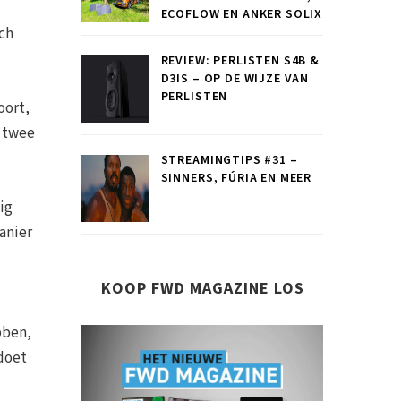
ECOFLOW EN ANKER SOLIX
och
REVIEW: PERLISTEN S4B &
D3IS – OP DE WIJZE VAN
PERLISTEN
oort,
s twee
STREAMINGTIPS #31 –
SINNERS, FÚRIA EN MEER
ig
anier
KOOP FWD MAGAZINE LOS
bben,
 doet