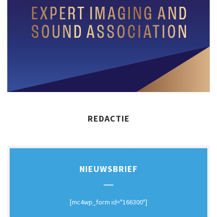
REDACTIE
NIEUWSBRIEF
[mc4wp_form id="166300"]