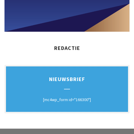
REDACTIE
NIEUWSBRIEF
[mc4wp_form id="166300"]