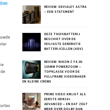
iten
REVIEW: DEVIALET ASTRA
– EEN STATEMENT
DEZE THUISBATTERIJ
rouwde
BESCHIKT OVER DE
oter
VEILIGSTE GENERATIE
BATTERIJCELLEN (ADV)
REVIEW: NIKON Z F4 28-
die
135MM POWERZOOM –
 de
TOPKLASSE VOOR DE
FULLFRAME VIDEOMAKER
EN KLEINE CREWS
PRIME VIDEO KRIJGT ALS
EERSTE HDR10+
ADVANCED – EN DAT ZEGT
Cortex
MEER OVER DOLBY DAN