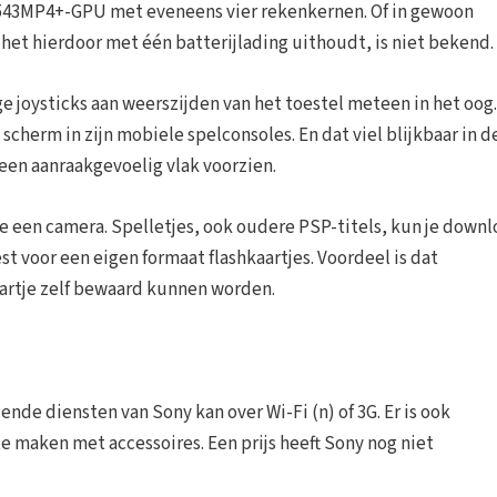
543MP4+-GPU met eveneens vier rekenkernen. Of in gewoon
het hierdoor met één batterijlading uithoudt, is niet bekend.
e joysticks aan weerszijden van het toestel meteen in het oog
cherm in zijn mobiele spelconsoles. En dat viel blijkbaar in d
een aanraakgevoelig vlak voorzien.
jde een camera. Spelletjes, ook oudere PSP-titels, kun je down
st voor een eigen formaat flashkaartjes. Voordeel is dat
artje zelf bewaard kunnen worden.
nde diensten van Sony kan over Wi-Fi (n) of 3G. Er is ook
e maken met accessoires. Een prijs heeft Sony nog niet