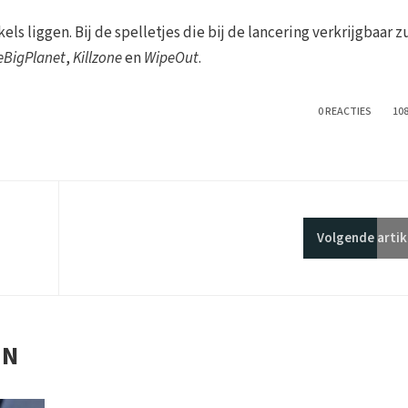
ls liggen. Bij de spelletjes die bij de lancering verkrijgbaar z
leBigPlanet
,
Killzone
en
WipeOut
.
0 REACTIES
10
Volgende
artik
EN