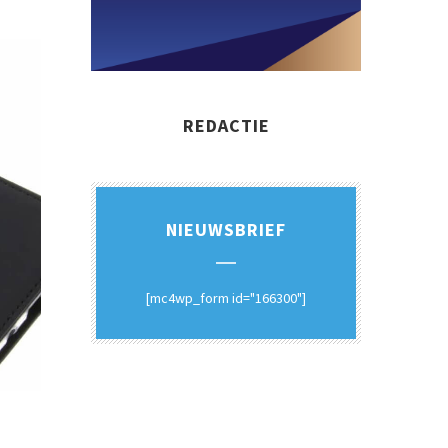
REDACTIE
NIEUWSBRIEF
[mc4wp_form id="166300"]